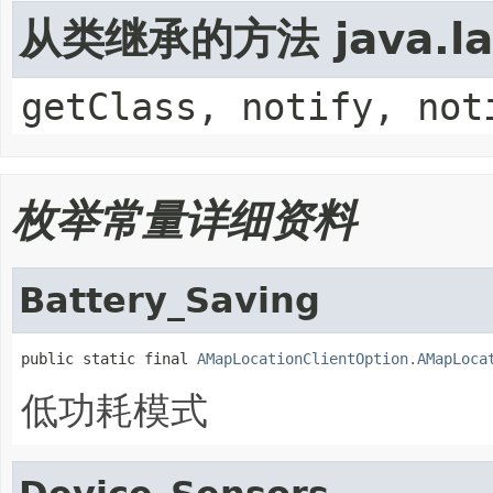
从类继承的方法 java.lan
getClass, notify, not
枚举常量详细资料
Battery_Saving
public static final 
AMapLocationClientOption.AMapLoca
低功耗模式