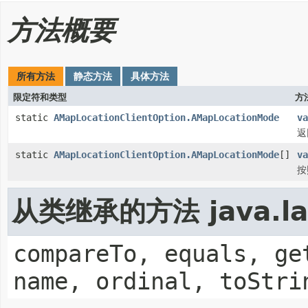
方法概要
所有方法
静态方法
具体方法
限定符和类型
方
static
AMapLocationClientOption.AMapLocationMode
va
返
static
AMapLocationClientOption.AMapLocationMode
[]
va
按
从类继承的方法 java.la
compareTo, equals, ge
name, ordinal, toStri