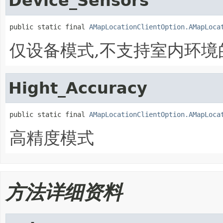
Device_Sensors
public static final 
AMapLocationClientOption.AMapLoca
仅设备模式,不支持室内环境
Hight_Accuracy
public static final 
AMapLocationClientOption.AMapLoca
高精度模式
方法详细资料