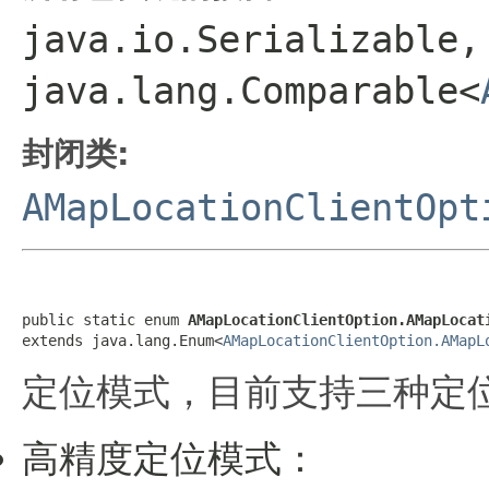
java.io.Serializable,
java.lang.Comparable<
封闭类:
AMapLocationClientOpt
public static enum 
AMapLocationClientOption.AMapLocat
extends java.lang.Enum<
AMapLocationClientOption.AMapL
定位模式，目前支持三种定
高精度定位模式：