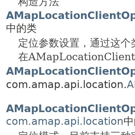
构造方法
AMapLocationClientOp
中的类
定位参数设置，通过这个
在
AMapLocationCl
AMapLocationClientOp
com.amap.api.location.
A
AMapLocationClientO
com.amap.api.location
中