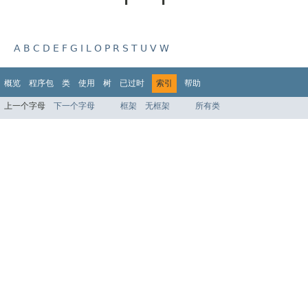
A
B
C
D
E
F
G
I
L
O
P
R
S
T
U
V
W
概览
程序包
类
使用
树
已过时
索引
帮助
上一个字母
下一个字母
框架
无框架
所有类