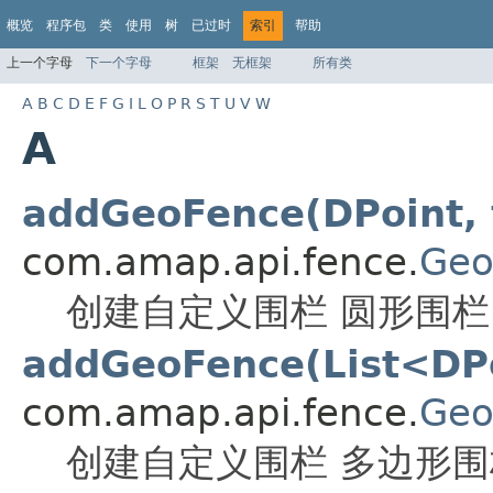
概览
程序包
类
使用
树
已过时
索引
帮助
上一个字母
下一个字母
框架
无框架
所有类
A
B
C
D
E
F
G
I
L
O
P
R
S
T
U
V
W
A
addGeoFence(DPoint, f
com.amap.api.fence.
Geo
创建自定义围栏 圆形围栏
addGeoFence(List<DPo
com.amap.api.fence.
Geo
创建自定义围栏 多边形围